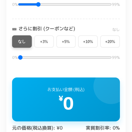
0%
99%
🎫 さらに割引 (クーポンなど)
なし
なし
+3%
+5%
+10%
+20%
0%
99%
お支払い金額 (税込)
0
¥
元の価格(税込換算): ¥0
実質割引率: 0%